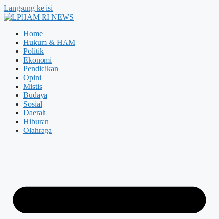
Langsung ke isi
Home
Hukum & HAM
Politik
Ekonomi
Pendidikan
Opini
Mistis
Budaya
Sosial
Daerah
Hiburan
Olahraga