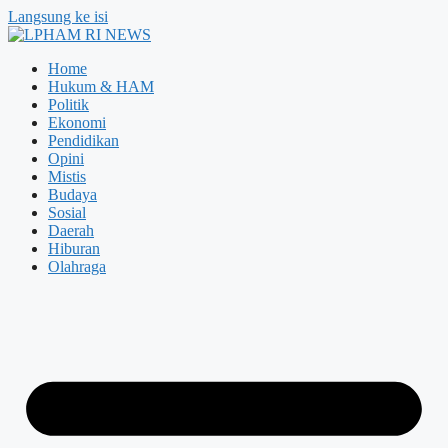
Langsung ke isi
Home
Hukum & HAM
Politik
Ekonomi
Pendidikan
Opini
Mistis
Budaya
Sosial
Daerah
Hiburan
Olahraga