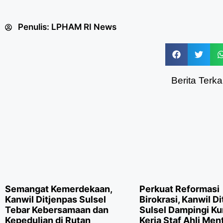
Penulis:
LPHAM RI News
Berita Terkai
Semangat Kemerdekaan,
Perkuat Reformasi
Kanwil Ditjenpas Sulsel
Birokrasi, Kanwil D
Tebar Kebersamaan dan
Sulsel Dampingi K
Kepedulian di Rutan
Kerja Staf Ahli Men