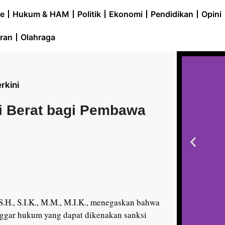
e
Hukum & HAM
Politik
Ekonomi
Pendidikan
Opini
ran
Olahraga
rkini
i Berat bagi Pembawa
H., S.I.K., M.M., M.I.K., menegaskan bahwa
ggar hukum yang dapat dikenakan sanksi