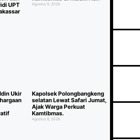
idi UPT
Agustus 9, 2026
akassar
in Ukir
Kapolsek Polongbangkeng
ghargaan
selatan Lewat Safari Jumat,
Ajak Warga Perkuat
atif
Kamtibmas.
Agustus 8, 2026