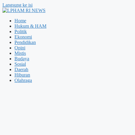
Langsung ke isi
Home
Hukum & HAM
Politik
Ekonomi
Pendidikan
Opini
Mistis
Budaya
Sosial
Daerah
Hiburan
Olahraga