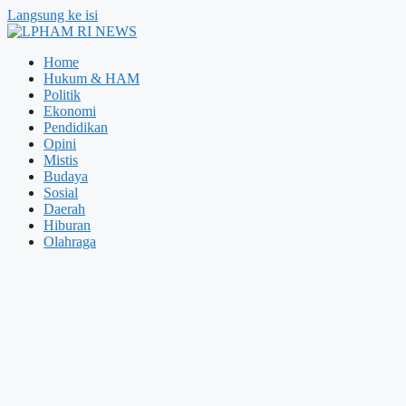
Langsung ke isi
Home
Hukum & HAM
Politik
Ekonomi
Pendidikan
Opini
Mistis
Budaya
Sosial
Daerah
Hiburan
Olahraga