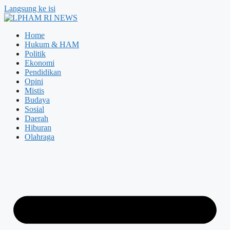
Langsung ke isi
Home
Hukum & HAM
Politik
Ekonomi
Pendidikan
Opini
Mistis
Budaya
Sosial
Daerah
Hiburan
Olahraga