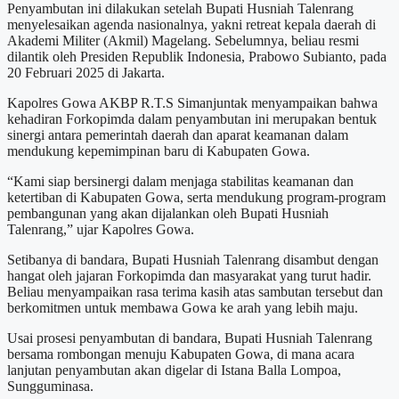
Penyambutan ini dilakukan setelah Bupati Husniah Talenrang
menyelesaikan agenda nasionalnya, yakni retreat kepala daerah di
Akademi Militer (Akmil) Magelang. Sebelumnya, beliau resmi
dilantik oleh Presiden Republik Indonesia, Prabowo Subianto, pada
20 Februari 2025 di Jakarta.
Kapolres Gowa AKBP R.T.S Simanjuntak menyampaikan bahwa
kehadiran Forkopimda dalam penyambutan ini merupakan bentuk
sinergi antara pemerintah daerah dan aparat keamanan dalam
mendukung kepemimpinan baru di Kabupaten Gowa.
“Kami siap bersinergi dalam menjaga stabilitas keamanan dan
ketertiban di Kabupaten Gowa, serta mendukung program-program
pembangunan yang akan dijalankan oleh Bupati Husniah
Talenrang,” ujar Kapolres Gowa.
Setibanya di bandara, Bupati Husniah Talenrang disambut dengan
hangat oleh jajaran Forkopimda dan masyarakat yang turut hadir.
Beliau menyampaikan rasa terima kasih atas sambutan tersebut dan
berkomitmen untuk membawa Gowa ke arah yang lebih maju.
Usai prosesi penyambutan di bandara, Bupati Husniah Talenrang
bersama rombongan menuju Kabupaten Gowa, di mana acara
lanjutan penyambutan akan digelar di Istana Balla Lompoa,
Sungguminasa.