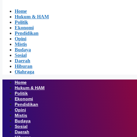
Home
Hukum & HAM
Politik
Ekonomi
Pendidikan
Opini
Mistis
Budaya
Sosial
Daerah
Hiburan
Olahraga
Home
Hukum & HAM
Politik
Ekonomi
Pendidikan
Opini
Mistis
Budaya
Sosial
Daerah