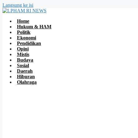
Langsung ke isi
Home
Hukum & HAM
Politik
Ekonomi
Pendidikan
Opini
Mistis
Budaya
Sosial
Daerah
Hiburan
Olahraga