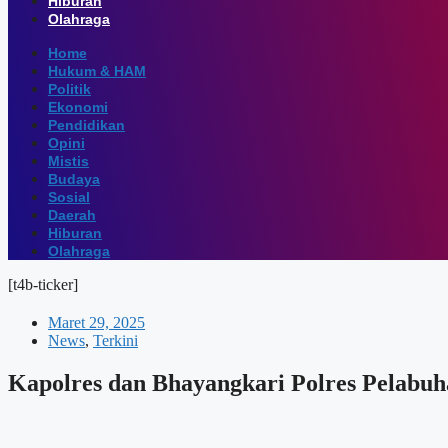
Hiburan
Olahraga
Home
Hukum & HAM
Politik
Ekonomi
Pendidikan
Opini
Mistis
Budaya
Sosial
Daerah
Hiburan
Olahraga
[t4b-ticker]
Maret 29, 2025
News
,
Terkini
Kapolres dan Bhayangkari Polres Pelabuh