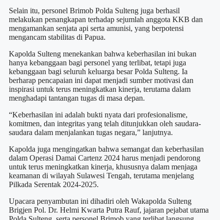
Selain itu, personel Brimob Polda Sulteng juga berhasil
melakukan penangkapan terhadap sejumlah anggota KKB dan
mengamankan senjata api serta amunisi, yang berpotensi
mengancam stabilitas di Papua.
Kapolda Sulteng menekankan bahwa keberhasilan ini bukan
hanya kebanggaan bagi personel yang terlibat, tetapi juga
kebanggaan bagi seluruh keluarga besar Polda Sulteng. Ia
berharap pencapaian ini dapat menjadi sumber motivasi dan
inspirasi untuk terus meningkatkan kinerja, terutama dalam
menghadapi tantangan tugas di masa depan.
“Keberhasilan ini adalah bukti nyata dari profesionalisme,
komitmen, dan integritas yang telah ditunjukkan oleh saudara-
saudara dalam menjalankan tugas negara,” lanjutnya.
Kapolda juga mengingatkan bahwa semangat dan keberhasilan
dalam Operasi Damai Cartenz 2024 harus menjadi pendorong
untuk terus meningkatkan kinerja, khususnya dalam menjaga
keamanan di wilayah Sulawesi Tengah, terutama menjelang
Pilkada Serentak 2024-2025.
Upacara penyambutan ini dihadiri oleh Wakapolda Sulteng
Brigjen Pol. Dr. Helmi Kwarta Putra Rauf, jajaran pejabat utama
Polda Sulteng, serta personel Brimob yang terlibat langsung