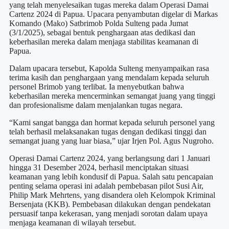
yang telah menyelesaikan tugas mereka dalam Operasi Damai
Cartenz 2024 di Papua. Upacara penyambutan digelar di Markas
Komando (Mako) Satbrimob Polda Sulteng pada Jumat
(3/1/2025), sebagai bentuk penghargaan atas dedikasi dan
keberhasilan mereka dalam menjaga stabilitas keamanan di
Papua.
Dalam upacara tersebut, Kapolda Sulteng menyampaikan rasa
terima kasih dan penghargaan yang mendalam kepada seluruh
personel Brimob yang terlibat. Ia menyebutkan bahwa
keberhasilan mereka mencerminkan semangat juang yang tinggi
dan profesionalisme dalam menjalankan tugas negara.
“Kami sangat bangga dan hormat kepada seluruh personel yang
telah berhasil melaksanakan tugas dengan dedikasi tinggi dan
semangat juang yang luar biasa,” ujar Irjen Pol. Agus Nugroho.
Operasi Damai Cartenz 2024, yang berlangsung dari 1 Januari
hingga 31 Desember 2024, berhasil menciptakan situasi
keamanan yang lebih kondusif di Papua. Salah satu pencapaian
penting selama operasi ini adalah pembebasan pilot Susi Air,
Philip Mark Mehrtens, yang disandera oleh Kelompok Kriminal
Bersenjata (KKB). Pembebasan dilakukan dengan pendekatan
persuasif tanpa kekerasan, yang menjadi sorotan dalam upaya
menjaga keamanan di wilayah tersebut.