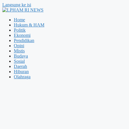
Langsung ke isi
Home
Hukum & HAM
Politik
Ekonomi
Pendidikan
Opini
Mistis
Budaya
Sosial
Daerah
Hiburan
Olahraga