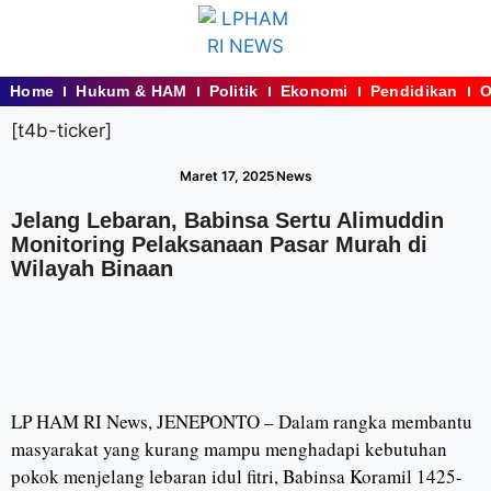
Home
Hukum & HAM
Politik
Ekonomi
Pendidikan
O
[t4b-ticker]
Maret 17, 2025
News
Jelang Lebaran, Babinsa Sertu Alimuddin
Monitoring Pelaksanaan Pasar Murah di
Wilayah Binaan
LP HAM RI News, JENEPONTO – Dalam rangka membantu
masyarakat yang kurang mampu menghadapi kebutuhan
pokok menjelang lebaran idul fitri, Babinsa Koramil 1425-