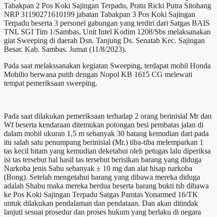
Tabakpan 2 Pos Koki Sajingan Terpadu, Pratu Ricki Putra Sitohang
NRP 31190271610199 jabatan Tabakpan 3 Pos Koki Sajingan
Terpadu beserta 3 personel gabungan yang terdiri dari Satgas BAIS
TNI, SGI Tim 1/Sambas, Unit Intel Kodim 1208/Sbs melaksanakan
giat Sweeping di daerah Dsn. Tanjung Ds. Senatab Kec. Sajingan
Besar. Kab. Sambas. Jumat (11/8/2023).
Pada saat melakssanakan kegiatan Sweeping, terdapat mobil Honda
Mobilio berwana putih dengan Nopol KB 1615 CG melewati
tempat pemeriksaan sweeping.
Pada saat dilakukan pemeriksaan terhadap 2 orang berinisial Mr dan
Wf beserta kendaraan ditemukan potongan besi pembatas jalan di
dalam mobil ukuran 1,5 m sebanyak 30 batang kemudian dari pada
itu salah satu penumpang berinisial (Mr.) tiba-tiba melemparkan 1
tas kecil hitam yang kemudian deketahui oleh petugas lalu diperiksa
isi tas tersebut hal hasil tas tersebut berisikan barang yang diduga
Narkoba jenis Sabu sebanyak ± 10 mg dan alat hisap narkoba
(Bong). Setelah mengetahui barang yang dibawa mereka diduga
adalah Shabu maka mereka berdua beserta barang bukti tsb dibawa
ke Pos Koki Sajingan Terpadu Satgas Pamtas Yonarmed 16/TK
untuk dilakukan pendalaman dan pendataan. Dan akan ditindak
lanjuti sesuai prosedur dan proses hukum yang berlaku di negara