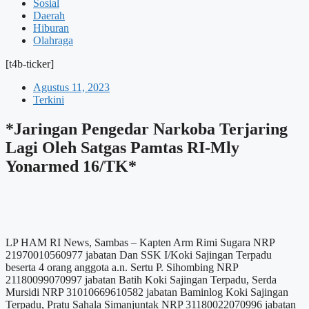
Sosial
Daerah
Hiburan
Olahraga
[t4b-ticker]
Agustus 11, 2023
Terkini
*Jaringan Pengedar Narkoba Terjaring
Lagi Oleh Satgas Pamtas RI-Mly
Yonarmed 16/TK*
LP HAM RI News, Sambas – Kapten Arm Rimi Sugara NRP
21970010560977 jabatan Dan SSK I/Koki Sajingan Terpadu
beserta 4 orang anggota a.n. Sertu P. Sihombing NRP
21180099070997 jabatan Batih Koki Sajingan Terpadu, Serda
Mursidi NRP 31010669610582 jabatan Baminlog Koki Sajingan
Terpadu, Pratu Sahala Simanjuntak NRP 31180022070996 jabatan