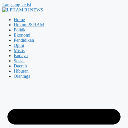
Langsung ke isi
Home
Hukum & HAM
Politik
Ekonomi
Pendidikan
Opini
Mistis
Budaya
Sosial
Daerah
Hiburan
Olahraga