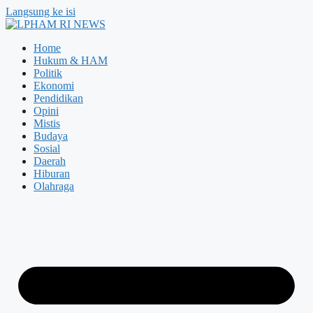
Langsung ke isi
Home
Hukum & HAM
Politik
Ekonomi
Pendidikan
Opini
Mistis
Budaya
Sosial
Daerah
Hiburan
Olahraga