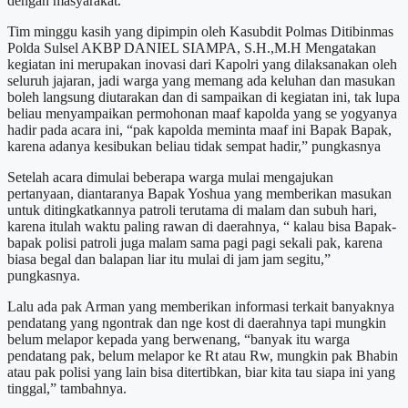
dengan masyarakat.
Tim minggu kasih yang dipimpin oleh Kasubdit Polmas Ditibinmas
Polda Sulsel AKBP DANIEL SIAMPA, S.H.,M.H Mengatakan
kegiatan ini merupakan inovasi dari Kapolri yang dilaksanakan oleh
seluruh jajaran, jadi warga yang memang ada keluhan dan masukan
boleh langsung diutarakan dan di sampaikan di kegiatan ini, tak lupa
beliau menyampaikan permohonan maaf kapolda yang se yogyanya
hadir pada acara ini, “pak kapolda meminta maaf ini Bapak Bapak,
karena adanya kesibukan beliau tidak sempat hadir,” pungkasnya
Setelah acara dimulai beberapa warga mulai mengajukan
pertanyaan, diantaranya Bapak Yoshua yang memberikan masukan
untuk ditingkatkannya patroli terutama di malam dan subuh hari,
karena itulah waktu paling rawan di daerahnya, “ kalau bisa Bapak-
bapak polisi patroli juga malam sama pagi pagi sekali pak, karena
biasa begal dan balapan liar itu mulai di jam jam segitu,”
pungkasnya.
Lalu ada pak Arman yang memberikan informasi terkait banyaknya
pendatang yang ngontrak dan nge kost di daerahnya tapi mungkin
belum melapor kepada yang berwenang, “banyak itu warga
pendatang pak, belum melapor ke Rt atau Rw, mungkin pak Bhabin
atau pak polisi yang lain bisa ditertibkan, biar kita tau siapa ini yang
tinggal,” tambahnya.