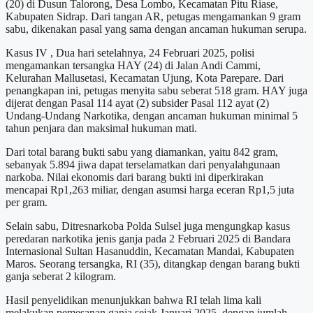
(20) di Dusun Talorong, Desa Lombo, Kecamatan Pitu Riase,
Kabupaten Sidrap. Dari tangan AR, petugas mengamankan 9 gram
sabu, dikenakan pasal yang sama dengan ancaman hukuman serupa.
Kasus IV , Dua hari setelahnya, 24 Februari 2025, polisi
mengamankan tersangka HAY (24) di Jalan Andi Cammi,
Kelurahan Mallusetasi, Kecamatan Ujung, Kota Parepare. Dari
penangkapan ini, petugas menyita sabu seberat 518 gram. HAY juga
dijerat dengan Pasal 114 ayat (2) subsider Pasal 112 ayat (2)
Undang-Undang Narkotika, dengan ancaman hukuman minimal 5
tahun penjara dan maksimal hukuman mati.
Dari total barang bukti sabu yang diamankan, yaitu 842 gram,
sebanyak 5.894 jiwa dapat terselamatkan dari penyalahgunaan
narkoba. Nilai ekonomis dari barang bukti ini diperkirakan
mencapai Rp1,263 miliar, dengan asumsi harga eceran Rp1,5 juta
per gram.
Selain sabu, Ditresnarkoba Polda Sulsel juga mengungkap kasus
peredaran narkotika jenis ganja pada 2 Februari 2025 di Bandara
Internasional Sultan Hasanuddin, Kecamatan Mandai, Kabupaten
Maros. Seorang tersangka, RI (35), ditangkap dengan barang bukti
ganja seberat 2 kilogram.
Hasil penyelidikan menunjukkan bahwa RI telah lima kali
melakukan pemesanan ganja sejak Januari 2025, dengan jumlah