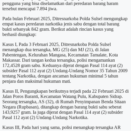
pengguna yang bisa diselamatkan dari peredaran barang haram
tersebut mencapai 7.894 jiwa.
Pada bulan Februari 2025, Ditresnarkoba Polda Sulsel mengungkap
empat kasus peredaran narkotika jenis sabu dengan total barang
bukti sebanyak 842 gram. Berikut adalah rincian kasus yang
berhasil diungkap:
Kasus I, Pada 3 Februari 2025, Ditresnarkoba Polda Sulsel
menangkap dua tersangka, MG (25) dan MJ (21), di Jalan
Pabentengan, Kelurahan Mangasa, Kecamatan Tamalate, Kota
Makassar. Dari tangan kedua tersangka, polisi mengamankan
172,4528 gram sabu. Keduanya dijerat dengan Pasal 114 ayat (2)
subsider Pasal 112 ayat (2) Undang-Undang Nomor 35 Tahun 2009
tentang Narkotika, dengan ancaman hukuman minimal 5 tahun
penjara dan maksimal hukuman mati.
Kasus II, Pengungkapan berikutnya terjadi pada 22 Februari 2025 di
Jalan Poros Baranti, Kecamatan Watang Pulu, Kabupaten Sidrap.
Seorang tersangka, AS (32), di Rumah Penyimpanan Benda Sitaan
Negara (Rupbasan), ditangkap dengan barang bukti sabu seberat
143,9257 gram. Ia juga dijerat dengan Pasal 114 ayat (2) subsider
Pasal 112 ayat (2) Undang-Undang Narkotika.
Kasus III, Pada hari yang sama, polisi menangkap tersangka AR