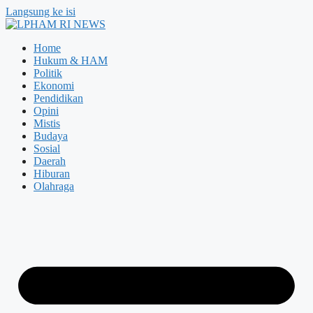
Langsung ke isi
Home
Hukum & HAM
Politik
Ekonomi
Pendidikan
Opini
Mistis
Budaya
Sosial
Daerah
Hiburan
Olahraga