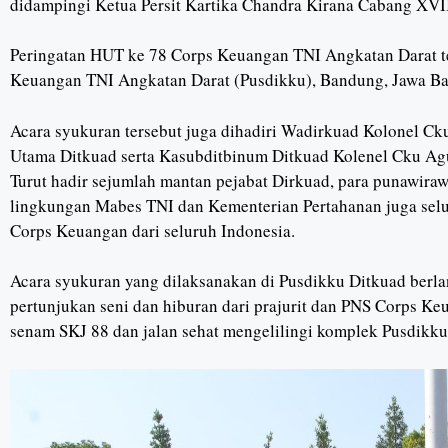
didampingi Ketua Persit Kartika Chandra Kirana Cabang XV
Peringatan HUT ke 78 Corps Keuangan TNI Angkatan Darat te
Keuangan TNI Angkatan Darat (Pusdikku), Bandung, Jawa Bar
Acara syukuran tersebut juga dihadiri Wadirkuad Kolonel Cku 
Utama Ditkuad serta Kasubditbinum Ditkuad Kolenel Cku Agus
Turut hadir sejumlah mantan pejabat Dirkuad, para punawiraw
lingkungan Mabes TNI dan Kementerian Pertahanan juga selu
Corps Keuangan dari seluruh Indonesia.
Acara syukuran yang dilaksanakan di Pusdikku Ditkuad berl
pertunjukan seni dan hiburan dari prajurit dan PNS Corps K
senam SKJ 88 dan jalan sehat mengelilingi komplek Pusdikku