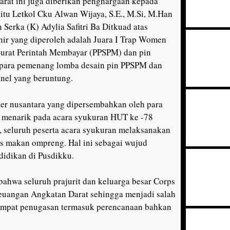
rat ini juga diberikan penghargaan kepada
itu Letkol Cku Alwan Wijaya, S.E., M.Si, M.Han
Serka (K) Adylia Safitri Ba Ditkuad atas
hir yang diperoleh adalah Juara I Trap Women
Surat Perintah Membayar (PPSPM) dan pin
a para pemenang lomba desain pin PPSPM dan
onel yang beruntung.
iner nusantara yang dipersembahkan oleh para
 menarik pada acara syukuran HUT ke -78
, seluruh peserta acara syukuran melaksanakan
s makan ompreng. Hal ini sebagai wujud
idikan di Pusdikku.
bahwa seluruh prajurit dan keluarga besar Corps
uangan Angkatan Darat sehingga menjadi salah
tempat penugasan termasuk perencanaan bahkan