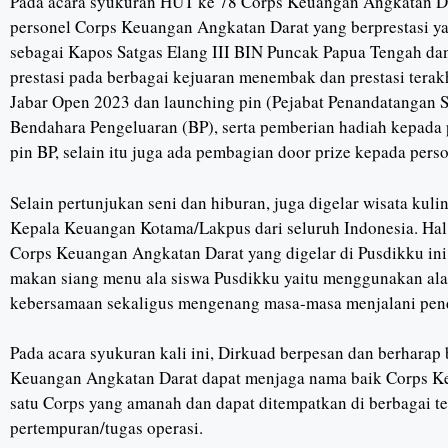
Pada acara syukuran HUT ke 78 Corps Keuangan Angkatan Da
personel Corps Keuangan Angkatan Darat yang berprestasi ya
sebagai Kapos Satgas Elang III BIN Puncak Papua Tengah dan 
prestasi pada berbagai kejuaran menembak dan prestasi terak
Jabar Open 2023 dan launching pin (Pejabat Penandatangan 
Bendahara Pengeluaran (BP), serta pemberian hadiah kepad
pin BP, selain itu juga ada pembagian door prize kepada pers
Selain pertunjukan seni dan hiburan, juga digelar wisata kul
Kepala Keuangan Kotama/Lakpus dari seluruh Indonesia. Hal
Corps Keuangan Angkatan Darat yang digelar di Pusdikku ini
makan siang menu ala siswa Pusdikku yaitu menggunakan ala
kebersamaan sekaligus mengenang masa-masa menjalani pend
Pada acara syukuran kali ini, Dirkuad berpesan dan berharap 
Keuangan Angkatan Darat dapat menjaga nama baik Corps Ke
satu Corps yang amanah dan dapat ditempatkan di berbagai 
pertempuran/tugas operasi.