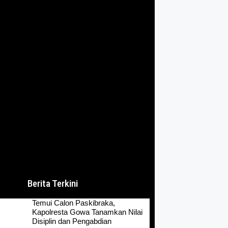
Berita Terkini
Temui Calon Paskibraka,
Kapolresta Gowa Tanamkan Nilai
Disiplin dan Pengabdian