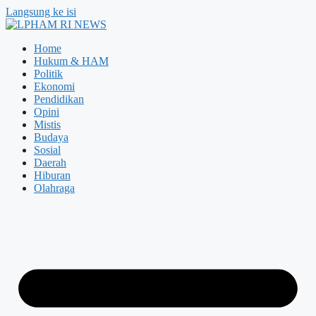
Langsung ke isi
Home
Hukum & HAM
Politik
Ekonomi
Pendidikan
Opini
Mistis
Budaya
Sosial
Daerah
Hiburan
Olahraga