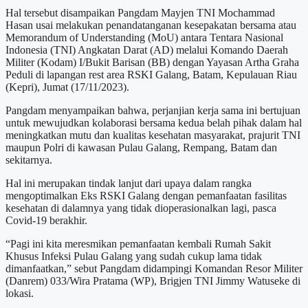
Hal tersebut disampaikan Pangdam Mayjen TNI Mochammad
Hasan usai melakukan penandatanganan kesepakatan bersama atau
Memorandum of Understanding (MoU) antara Tentara Nasional
Indonesia (TNI) Angkatan Darat (AD) melalui Komando Daerah
Militer (Kodam) I/Bukit Barisan (BB) dengan Yayasan Artha Graha
Peduli di lapangan rest area RSKI Galang, Batam, Kepulauan Riau
(Kepri), Jumat (17/11/2023).
Pangdam menyampaikan bahwa, perjanjian kerja sama ini bertujuan
untuk mewujudkan kolaborasi bersama kedua belah pihak dalam hal
meningkatkan mutu dan kualitas kesehatan masyarakat, prajurit TNI
maupun Polri di kawasan Pulau Galang, Rempang, Batam dan
sekitarnya.
Hal ini merupakan tindak lanjut dari upaya dalam rangka
mengoptimalkan Eks RSKI Galang dengan pemanfaatan fasilitas
kesehatan di dalamnya yang tidak dioperasionalkan lagi, pasca
Covid-19 berakhir.
“Pagi ini kita meresmikan pemanfaatan kembali Rumah Sakit
Khusus Infeksi Pulau Galang yang sudah cukup lama tidak
dimanfaatkan,” sebut Pangdam didampingi Komandan Resor Militer
(Danrem) 033/Wira Pratama (WP), Brigjen TNI Jimmy Watuseke di
lokasi.