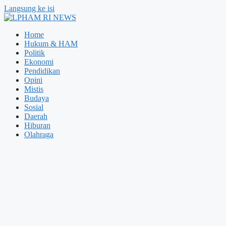
Langsung ke isi
Home
Hukum & HAM
Politik
Ekonomi
Pendidikan
Opini
Mistis
Budaya
Sosial
Daerah
Hiburan
Olahraga