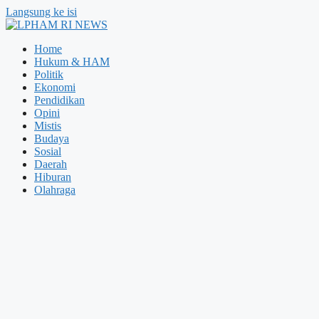
Langsung ke isi
Home
Hukum & HAM
Politik
Ekonomi
Pendidikan
Opini
Mistis
Budaya
Sosial
Daerah
Hiburan
Olahraga