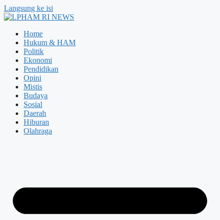
Langsung ke isi
Home
Hukum & HAM
Politik
Ekonomi
Pendidikan
Opini
Mistis
Budaya
Sosial
Daerah
Hiburan
Olahraga