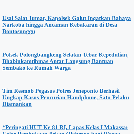
Usai Salat Jumat, Kapolsek Galut Ingatkan Bahaya
Narkoba hingga Ancaman Kebakaran di Desa
Bontosunggu
Polsek Polongbangkeng Selatan Tebar Kepedulian,
Bhabinkamtibmas Antar Langsung Bantuan
Sembako ke Rumah Warga
Tim Resmob Pegasus Polres Jeneponto Berhasil
Ungkap Kasus Pencurian Handphone, Satu Pelaku
Diamankan
*Peringati HUT Ke-81 RI, Lapas Kelas I Makassar
Gelar Pembukaan Pekan Olahraga bagi Warga