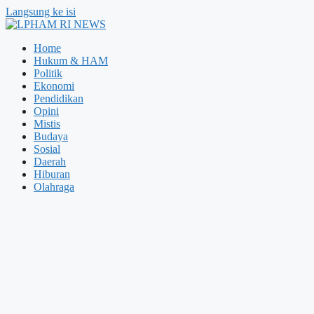
Langsung ke isi
Home
Hukum & HAM
Politik
Ekonomi
Pendidikan
Opini
Mistis
Budaya
Sosial
Daerah
Hiburan
Olahraga