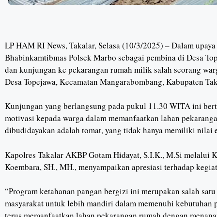
LP HAM RI News, Takalar, Selasa (10/3/2025) – Dalam upay
Bhabinkamtibmas Polsek Marbo sebagai pembina di Desa Top
dan kunjungan ke pekarangan rumah milik salah seorang wa
Desa Topejawa, Kecamatan Mangarabombang, Kabupaten Takala
Kunjungan yang berlangsung pada pukul 11.30 WITA ini be
motivasi kepada warga dalam memanfaatkan lahan pekarangan
dibudidayakan adalah tomat, yang tidak hanya memiliki nilai e
Kapolres Takalar AKBP Gotam Hidayat, S.I.K., M.Si melalui 
Koembara, SH., MH., menyampaikan apresiasi terhadap kegiat
“Program ketahanan pangan bergizi ini merupakan salah sat
masyarakat untuk lebih mandiri dalam memenuhi kebutuhan p
terus memanfaatkan lahan pekarangan rumah dengan menana