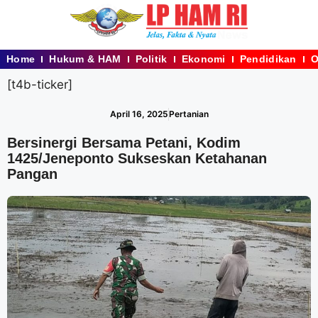
Home
Hukum & HAM
Politik
Ekonomi
Pendidikan
O
[t4b-ticker]
April 16, 2025
Pertanian
Bersinergi Bersama Petani, Kodim
1425/Jeneponto Sukseskan Ketahanan
Pangan