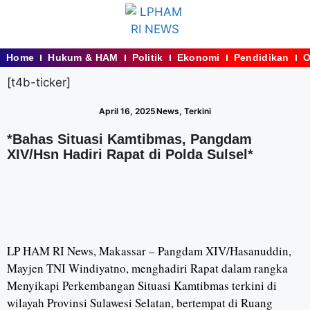
Home
Hukum & HAM
Politik
Ekonomi
Pendidikan
O
[t4b-ticker]
April 16, 2025
News
,
Terkini
*Bahas Situasi Kamtibmas, Pangdam
XIV/Hsn Hadiri Rapat di Polda Sulsel*
LP HAM RI News, Makassar – Pangdam XIV/Hasanuddin,
Mayjen TNI Windiyatno, menghadiri Rapat dalam rangka
Menyikapi Perkembangan Situasi Kamtibmas terkini di
wilayah Provinsi Sulawesi Selatan, bertempat di Ruang