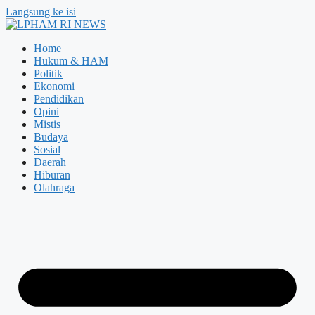
Langsung ke isi
Home
Hukum & HAM
Politik
Ekonomi
Pendidikan
Opini
Mistis
Budaya
Sosial
Daerah
Hiburan
Olahraga