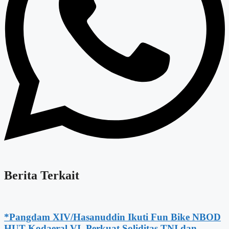
Berita Terkait
*Pangdam XIV/Hasanuddin Ikuti Fun Bike NBOD
HUT Kodaeral VI, Perkuat Soliditas TNI dan