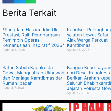
Berita Terkait
*Pangdam Hasanuddin Ukir
Kapolsek Polongban
Prestasi, Raih Penghargaan
selatan Lewat Safari
Pemimpin Operasi
Ajak Warga Perkuat
Kemanusiaan Inspiratif 2026*
Kamtibmas.
Agustus 8, 2026
Agustus 8, 2026
Safari Subuh Kapolresta
Bangun Kepercayaan
Gowa, Menguatkan Ukhuwah
dari Desa, Kapolres
dan Menjaga Kamtibmas dari
Berikan Arahan kep
Rumah Ibadah
Seluruh Bhabinkamt
Agustus 7, 2026
Jajaran Polresta Go
Agustus 7, 2026