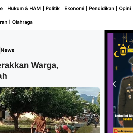
e
Hukum & HAM
Politik
Ekonomi
Pendidikan
Opini
ran
Olahraga
5
News
erakkan Warga,
ah