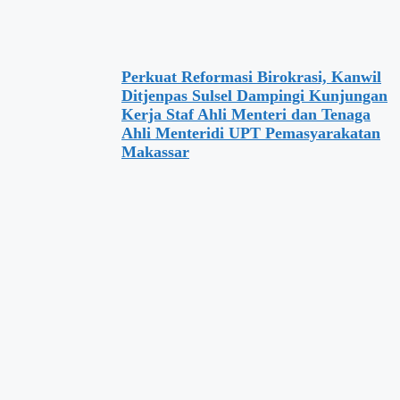
Perkuat Reformasi Birokrasi, Kanwil
Ditjenpas Sulsel Dampingi Kunjungan
Kerja Staf Ahli Menteri dan Tenaga
Ahli Menteridi UPT Pemasyarakatan
Makassar