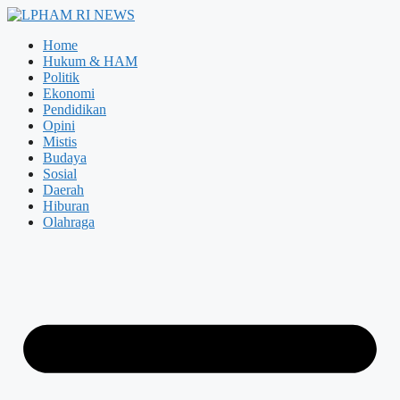
Langsung
ke
Home
isi
Hukum & HAM
Politik
Ekonomi
Pendidikan
Opini
Mistis
Budaya
Sosial
Daerah
Hiburan
Olahraga