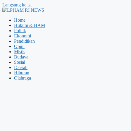
Langsung ke isi
Home
Hukum & HAM
Politik
Ekonomi
Pendidikan
Opini
Mistis
Budaya
Sosial
Daerah
Hiburan
Olahraga